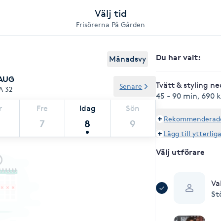
Välj tid
Frisörerna På Gården
Du har valt
:
Månadsvy
 AUG
Tvätt & styling n
Senare
A 32
45 - 90 min
,
690 k
r
Fre
Idag
Sön
Rekommenderade 
7
8
9
Lägg till ytterlig
Välj utförare
Va
St