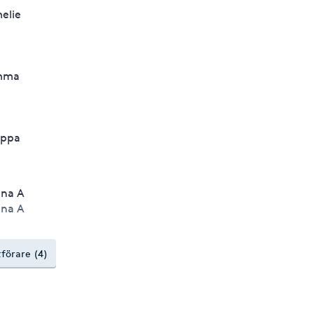
elie
mma
lippa
na A
na A
tförare (4)