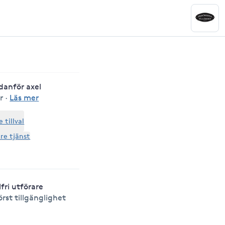
edanför axel
r
·
Läs mer
tillval
are tjänst
lfri utförare
örst tillgänglighet