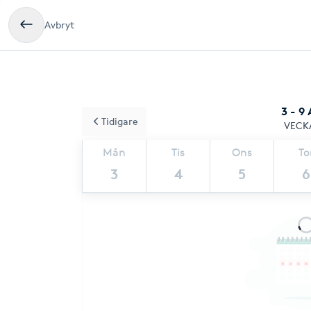
Avbryt
3 - 9
Tidigare
VECK
Mån
Tis
Ons
To
3
4
5
6