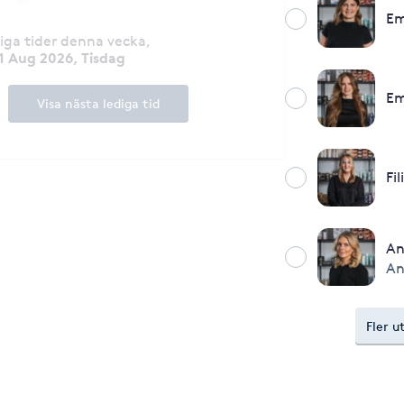
Em
diga tider denna vecka
,
1 Aug 2026, Tisdag
E
Visa nästa lediga tid
Fi
An
An
Fler u