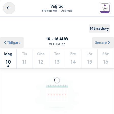
Välj tid
Fröken Fot - Ubbhult
Månadsvy
10 - 16 AUG
Tidigare
Senare
VECKA 33
Idag
Tis
Ons
Tor
Fre
Lör
Sön
10
11
12
13
14
15
16