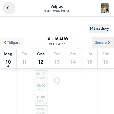
Välj tid
Galini Hudvård AB
Månadsvy
10 - 16 AUG
Tidigare
Senare
VECKA 33
Idag
Tis
Ons
Tor
Fre
Lör
Sön
10
11
12
13
14
15
16
09:00
450 kr
10:00
450 kr
11:00
450 kr
12:00
450 kr