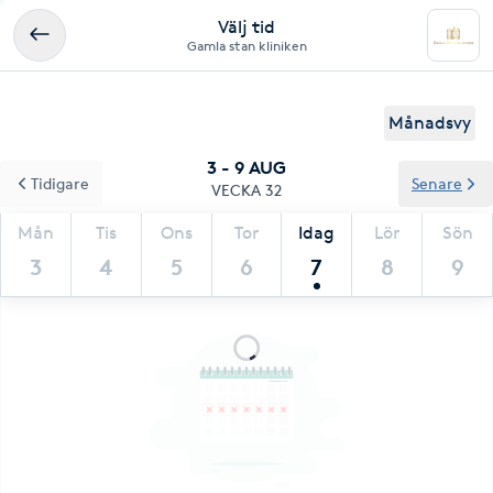
Välj tid
Gamla stan kliniken
Månadsvy
3 - 9 AUG
Tidigare
Senare
VECKA 32
Mån
Tis
Ons
Tor
Idag
Lör
Sön
3
4
5
6
7
8
9