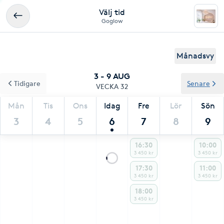
Välj tid
Goglow
Månadsvy
3 - 9 AUG
Tidigare
Senare
VECKA 32
Mån
Tis
Ons
Idag
Fre
Lör
Sön
3
4
5
6
7
8
9
16:30
10:00
3 450 kr
3 450 kr
17:30
11:00
3 450 kr
3 450 kr
18:00
3 450 kr