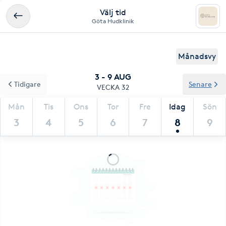
Välj tid
Göta Hudklinik
Månadsvy
3 - 9 AUG
Tidigare
Senare
VECKA 32
Mån
Tis
Ons
Tor
Fre
Idag
Sön
3
4
5
6
7
8
9