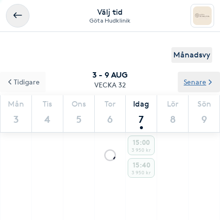
Välj tid
Göta Hudklinik
Månadsvy
3 - 9 AUG
Tidigare
Senare
VECKA 32
Mån
Tis
Ons
Tor
Idag
Lör
Sön
3
4
5
6
7
8
9
15:00
3 950 kr
15:40
3 950 kr