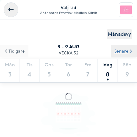
Välj tid
Göteborgs Estetisk Medicin Klinik
Månadsvy
3 - 9 AUG
Tidigare
Senare
VECKA 32
Mån
Tis
Ons
Tor
Fre
Idag
Sön
3
4
5
6
7
8
9