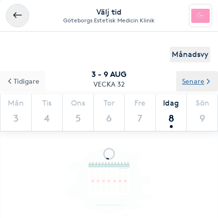
Välj tid
Göteborgs Estetisk Medicin Klinik
Månadsvy
3 - 9 AUG
Tidigare
Senare
VECKA 32
Mån
Tis
Ons
Tor
Fre
Idag
Sön
3
4
5
6
7
8
9