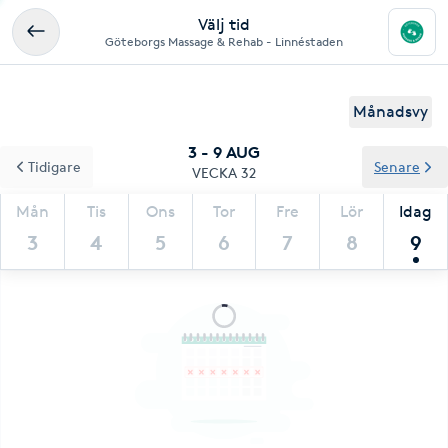
Välj tid
Göteborgs Massage & Rehab - Linnéstaden
Månadsvy
3 - 9 AUG
Tidigare
Senare
VECKA 32
Mån
Tis
Ons
Tor
Fre
Lör
Idag
3
4
5
6
7
8
9