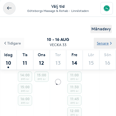
Välj tid
Göteborgs Massage & Rehab - Linnéstaden
Månadsvy
10 - 16 AUG
Tidigare
Senare
VECKA 33
Idag
Tis
Ons
Tor
Fre
Lör
Sön
10
11
12
13
14
15
16
14:00
15:00
11:00
895 kr
895 kr
895 kr
15:00
11:30
895 kr
895 kr
16:00
11:45
895 kr
895 kr
12:00
895 kr