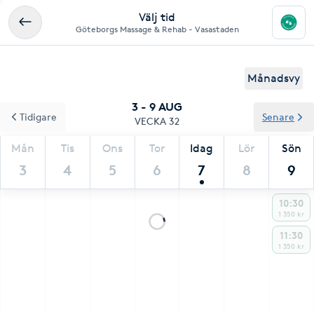
Välj tid
Göteborgs Massage & Rehab - Vasastaden
Månadsvy
3 - 9 AUG
Tidigare
Senare
VECKA 32
Mån
Tis
Ons
Tor
Idag
Lör
Sön
3
4
5
6
7
8
9
10:30
1 350 kr
11:30
1 350 kr