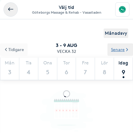
Välj tid
Göteborgs Massage & Rehab - Vasastaden
Månadsvy
3 - 9 AUG
Tidigare
Senare
VECKA 32
Mån
Tis
Ons
Tor
Fre
Lör
Idag
3
4
5
6
7
8
9