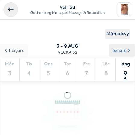
Välj tid
Gothenburg Meraquel Massage & Relaxation
Månadsvy
3 - 9 AUG
Tidigare
Senare
VECKA 32
Mån
Tis
Ons
Tor
Fre
Lör
Idag
3
4
5
6
7
8
9