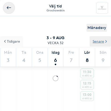
Välj tid
Grochowskin
Månadsvy
3 - 9 AUG
Tidigare
Senare
VECKA 32
Mån
Tis
Ons
Idag
Fre
Lör
Sön
3
4
5
6
7
8
9
11:30
4 495 kr
12:15
4 495 kr
13:00
4 495 kr