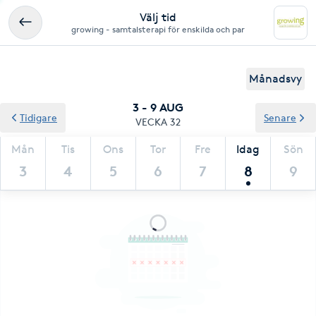
Välj tid
growing - samtalsterapi för enskilda och par
Månadsvy
3 - 9 AUG
Tidigare
Senare
VECKA 32
Mån
Tis
Ons
Tor
Fre
Idag
Sön
3
4
5
6
7
8
9