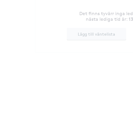
Det finns tyvärr inga le
1
nästa lediga tid är
:
Lägg till väntelista