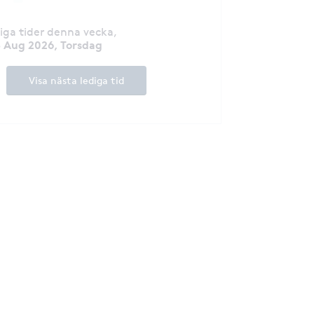
diga tider denna vecka
,
3 Aug 2026, Torsdag
Visa nästa lediga tid