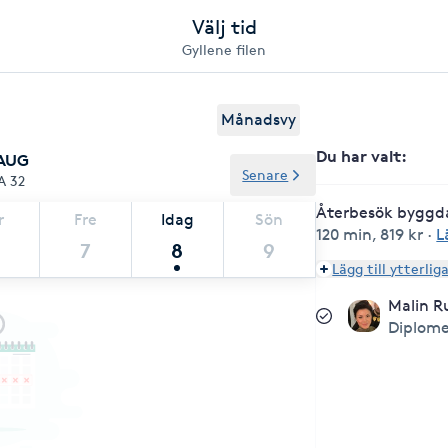
Välj tid
Gyllene filen
Månadsvy
Du har valt
:
 AUG
Senare
A 32
Återbesök byggd
r
Fre
Idag
Sön
120 min
,
819 kr
·
L
7
8
9
Lägg till ytterlig
Malin R
Diplome