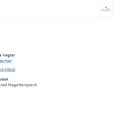
a naglar
äs mer
are tjänst
udak
rad Nagelterapeut