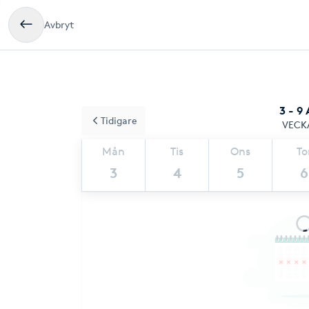
Avbryt
3 - 9
Tidigare
VECK
Mån
Tis
Ons
To
3
4
5
6