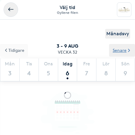
Välj tid
Gyllene filen
Månadsvy
3 - 9 AUG
Tidigare
Senare
VECKA 32
Mån
Tis
Ons
Idag
Fre
Lör
Sön
3
4
5
6
7
8
9