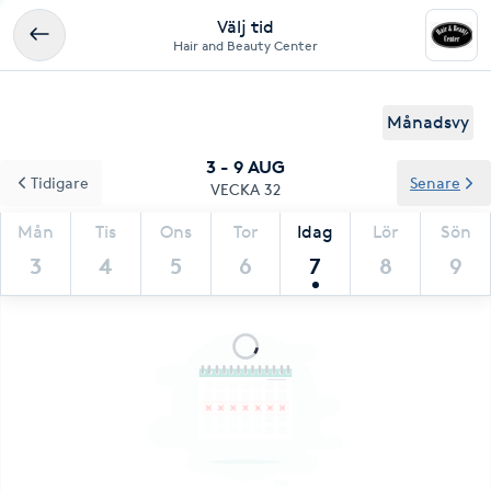
Välj tid
Hair and Beauty Center
Månadsvy
3 - 9 AUG
Tidigare
Senare
VECKA 32
Mån
Tis
Ons
Tor
Idag
Lör
Sön
3
4
5
6
7
8
9