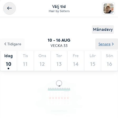
Välj tid
Hair by Sisters
Månadsvy
10 - 16 AUG
Tidigare
Senare
VECKA 33
Idag
Tis
Ons
Tor
Fre
Lör
Sön
10
11
12
13
14
15
16