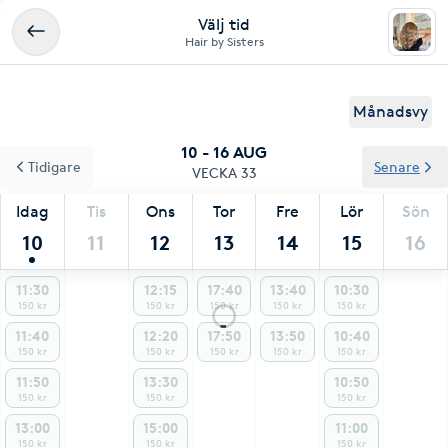
Välj tid
Hair by Sisters
Månadsvy
10 - 16 AUG
Tidigare
Senare
VECKA 33
Idag
Tis
Ons
Tor
Fre
Lör
Sön
10
11
12
13
14
15
16
11:30
12:15
17:40
13:40
10:30
150 kr
150 kr
150 kr
150 kr
150 kr
11:40
12:20
17:50
13:50
10:40
150 kr
150 kr
150 kr
150 kr
150 kr
11:50
13:30
10:50
150 kr
150 kr
150 kr
13:00
15:00
11:00
150 kr
150 kr
150 kr