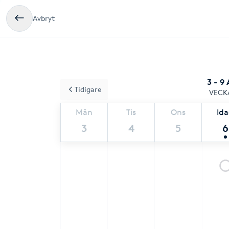
Avbryt
3 - 9
Tidigare
VECK
Mån
Tis
Ons
Id
3
4
5
6