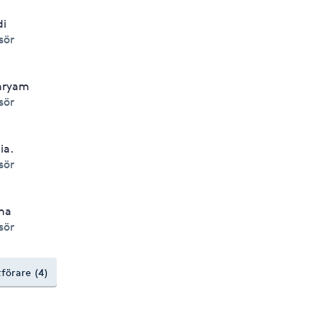
di
isör
aryam
isör
ia.
isör
na
isör
tförare (4)