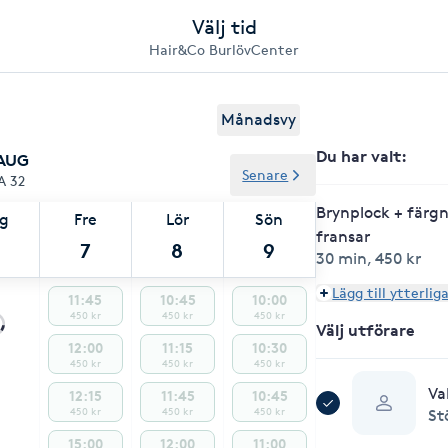
Välj tid
Hair&Co BurlövCenter
Månadsvy
Du har valt
:
 AUG
Senare
A 32
Brynplock + färgn
ag
Fre
Lör
Sön
fransar
7
8
9
30 min
,
450 kr
Lägg till ytterlig
11:45
10:45
10:00
450 kr
450 kr
450 kr
Välj utförare
12:00
11:15
10:30
450 kr
450 kr
450 kr
Va
12:15
11:45
10:45
450 kr
450 kr
450 kr
St
15:00
12:00
11:00