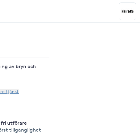
ing av bryn och
are tjänst
lfri utförare
örst tillgänglighet