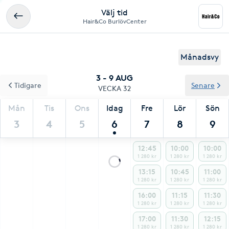
Välj tid
Hair&Co BurlövCenter
Månadsvy
3 - 9 AUG
Tidigare
Senare
VECKA 32
Mån
Tis
Ons
Idag
Fre
Lör
Sön
3
4
5
6
7
8
9
12:45
10:00
10:00
1 280 kr
1 280 kr
1 280 kr
13:15
10:45
11:00
1 280 kr
1 280 kr
1 280 kr
16:00
11:15
11:30
1 280 kr
1 280 kr
1 280 kr
17:00
11:30
12:15
1 280 kr
1 280 kr
1 280 kr