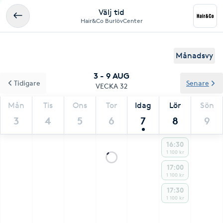
Välj tid
Hair&Co BurlövCenter
Månadsvy
3 - 9 AUG
Tidigare
Senare
VECKA 32
Mån
Tis
Ons
Tor
Idag
Lör
Sön
3
4
5
6
7
8
9
16:30
1 100 kr
17:00
1 100 kr
17:30
1 100 kr