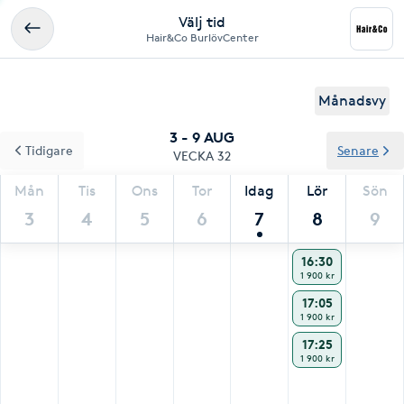
Välj tid
Hair&Co BurlövCenter
Månadsvy
3 - 9 AUG
Tidigare
Senare
VECKA 32
Mån
Tis
Ons
Tor
Idag
Lör
Sön
3
4
5
6
7
8
9
16:30
1 900 kr
17:05
1 900 kr
17:25
1 900 kr