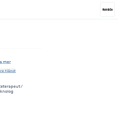
s mer
are tjänst
sterapeut /
eknolog