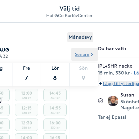
Välj tid
Hair&Co BurlövCenter
Månadsvy
Du har valt
:
 AUG
Senare
A 32
IPL+SHR nacke
ag
Fre
Lör
Sön
15 min
,
330 kr
·
Lä
7
8
9
Lägg till ytterlig
30
12:00
14:45
Susan
kr
330 kr
330 kr
Skönhet
Nagelt
45
12:15
14:55
kr
330 kr
330 kr
Tar ej Epassi
00
12:30
16:00
kr
330 kr
330 kr
30
14:00
16:15