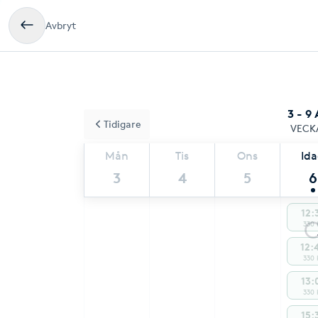
Avbryt
3 - 9
Tidigare
VECK
Mån
Tis
Ons
Id
3
4
5
6
12:
330 
12:
330 
13:
330 
15: