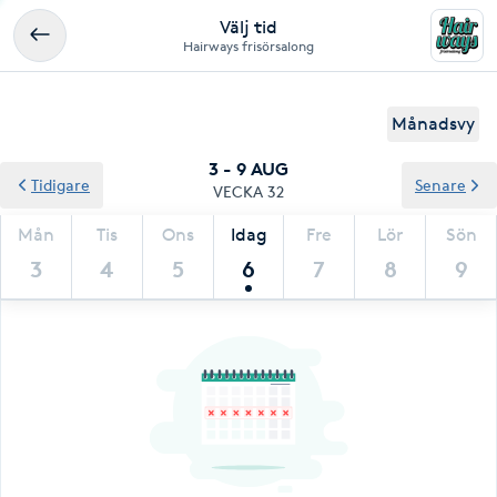
Välj tid
Hairways frisörsalong
Månadsvy
3 - 9 AUG
Tidigare
Senare
VECKA 32
Mån
Tis
Ons
Idag
Fre
Lör
Sön
3
4
5
6
7
8
9