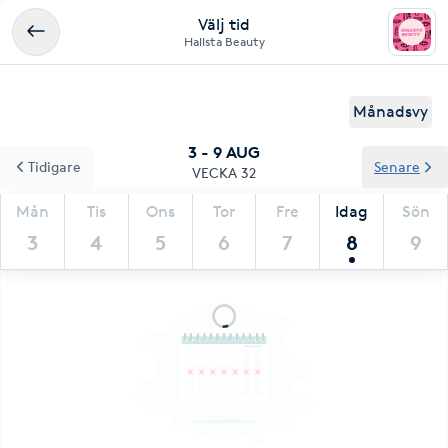
Välj tid
Hallsta Beauty
Månadsvy
3 - 9 AUG
Tidigare
Senare
VECKA 32
Mån
Tis
Ons
Tor
Fre
Idag
Sön
3
4
5
6
7
8
9