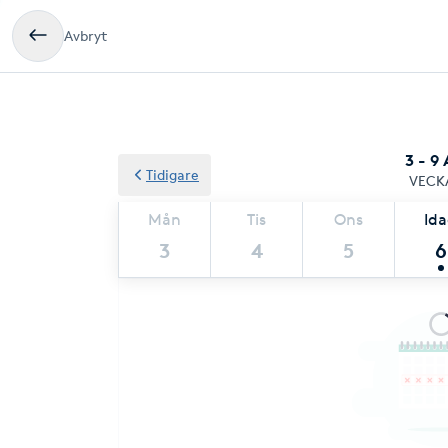
Avbryt
3 - 9
Tidigare
VECK
Mån
Tis
Ons
Id
3
4
5
6