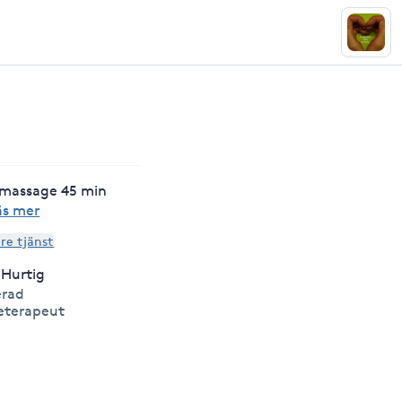
smassage 45 min
äs mer
are tjänst
 Hurtig
erad
eterapeut