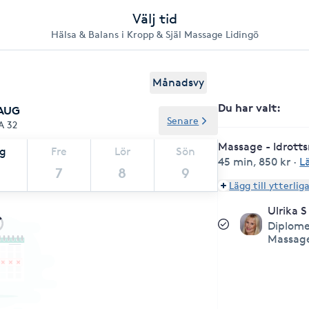
Välj tid
Hälsa & Balans i Kropp & Själ Massage Lidingö
Månadsvy
Du har valt
:
 AUG
Senare
A 32
Massage - Idrott
ag
Fre
Lör
Sön
45 min
,
850 kr
·
L
7
8
9
Lägg till ytterlig
Ulrika S
Diplom
Massag