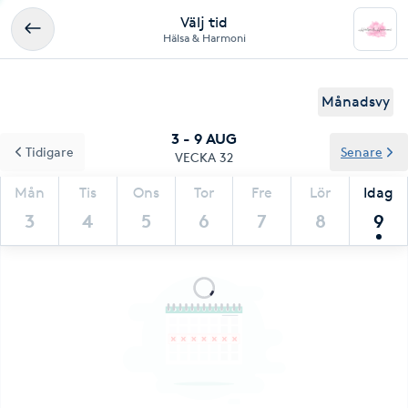
Välj tid
Hälsa & Harmoni
Månadsvy
3 - 9 AUG
Tidigare
Senare
VECKA 32
Mån
Tis
Ons
Tor
Fre
Lör
Idag
3
4
5
6
7
8
9