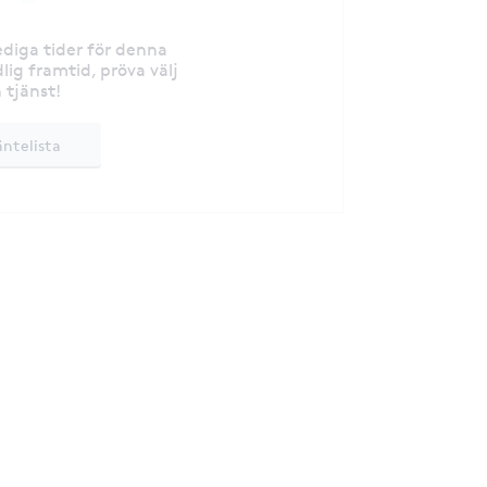
lediga tider för denna
lig framtid, pröva välj
 tjänst!
äntelista