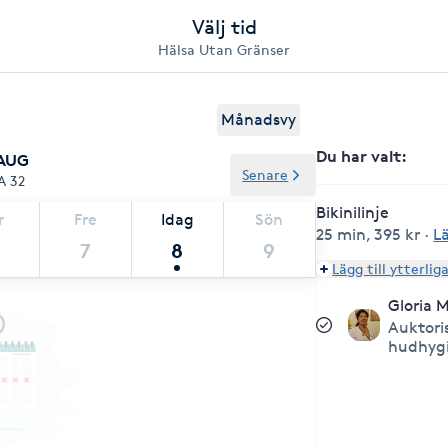
Välj tid
Hälsa Utan Gränser
Månadsvy
Du har valt
:
 AUG
Senare
A 32
Bikinilinje
r
Fre
Idag
Sön
25 min
,
395 kr
·
L
7
8
9
Lägg till ytterlig
Gloria 
Auktori
hudhygi