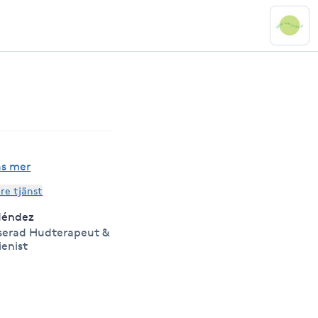
äs mer
are tjänst
Méndez
serad Hudterapeut &
enist