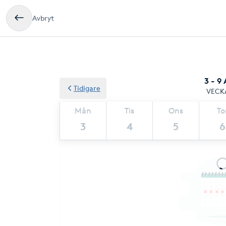
Avbryt
3 - 9
Tidigare
VECK
Mån
Tis
Ons
To
3
4
5
6