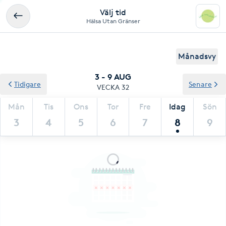
Välj tid
Hälsa Utan Gränser
Månadsvy
3 - 9 AUG
Tidigare
Senare
VECKA 32
Mån
Tis
Ons
Tor
Fre
Idag
Sön
3
4
5
6
7
8
9