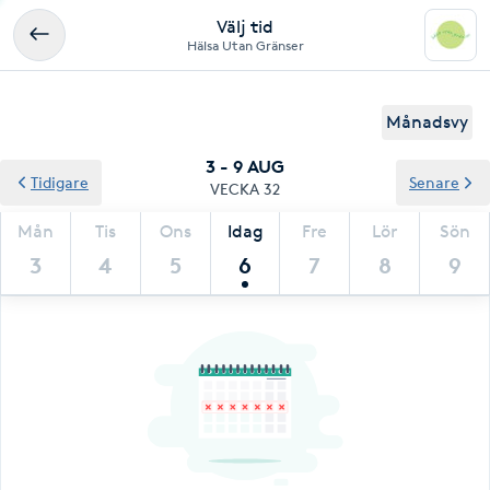
Välj tid
Hälsa Utan Gränser
Månadsvy
3 - 9 AUG
Tidigare
Senare
VECKA 32
Mån
Tis
Ons
Idag
Fre
Lör
Sön
3
4
5
6
7
8
9