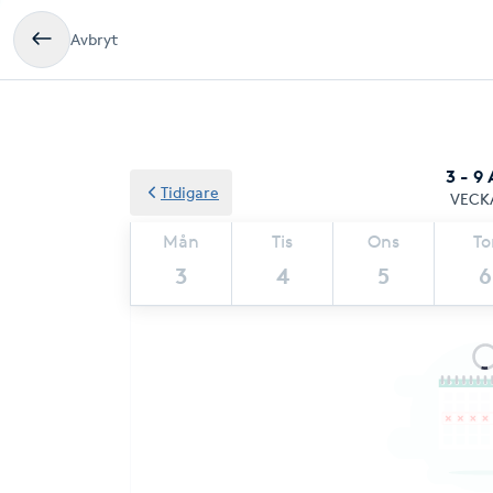
Avbryt
3 - 9
Tidigare
VECK
Mån
Tis
Ons
To
3
4
5
6