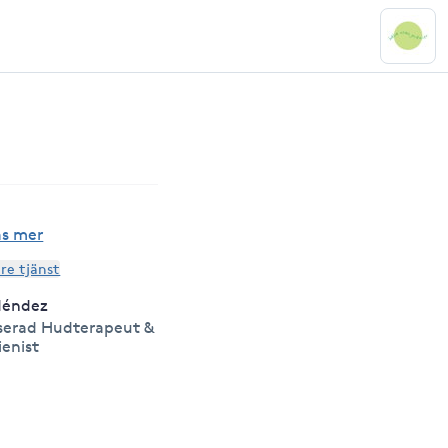
äs mer
are tjänst
Méndez
serad Hudterapeut &
enist