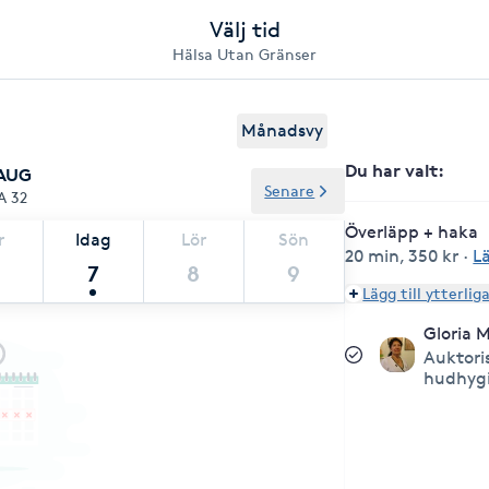
Välj tid
Hälsa Utan Gränser
Månadsvy
Du har valt
:
 AUG
Senare
A 32
Överläpp + haka
r
Idag
Lör
Sön
20 min
,
350 kr
·
L
7
8
9
Lägg till ytterlig
Gloria 
Auktori
hudhygi