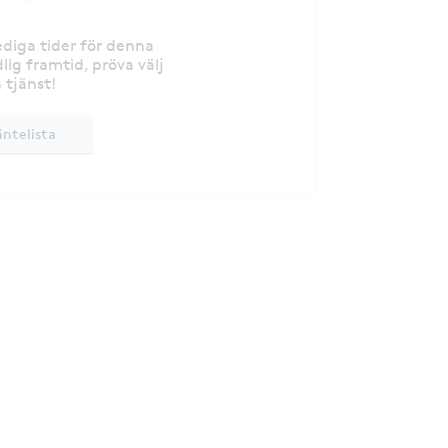
lediga tider för denna
lig framtid, pröva välj
 tjänst!
äntelista