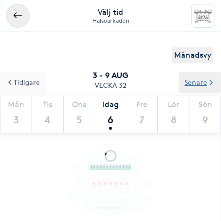
Välj tid
Hälsoarkaden
Månadsvy
3 - 9 AUG
Tidigare
Senare
VECKA 32
Mån
Tis
Ons
Idag
Fre
Lör
Sön
3
4
5
6
7
8
9