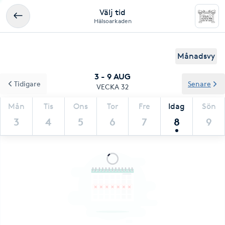
Välj tid
Hälsoarkaden
Månadsvy
3 - 9 AUG
Tidigare
Senare
VECKA 32
Mån
Tis
Ons
Tor
Fre
Idag
Sön
3
4
5
6
7
8
9