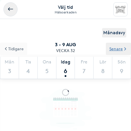
Välj tid
Hälsoarkaden
Månadsvy
3 - 9 AUG
Tidigare
Senare
VECKA 32
Mån
Tis
Ons
Idag
Fre
Lör
Sön
3
4
5
6
7
8
9