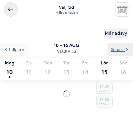
Välj tid
Hälsoarkaden
Månadsvy
10 - 16 AUG
Tidigare
Senare
VECKA 33
Idag
Tis
Ons
Tor
Fre
Lör
Sön
10
11
12
13
14
15
16
11:20
1 300 kr
11:50
1 300 kr