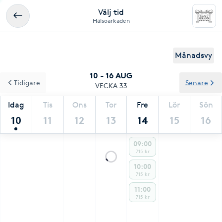
Välj tid
Hälsoarkaden
Månadsvy
10 - 16 AUG
Tidigare
Senare
VECKA 33
Idag
Tis
Ons
Tor
Fre
Lör
Sön
10
11
12
13
14
15
16
09:00
715 kr
10:00
715 kr
11:00
715 kr