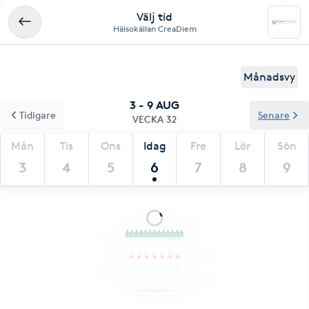
Välj tid
Hälsokällan CreaDiem
Månadsvy
3 - 9 AUG
Tidigare
Senare
VECKA 32
Mån
Tis
Ons
Idag
Fre
Lör
Sön
3
4
5
6
7
8
9