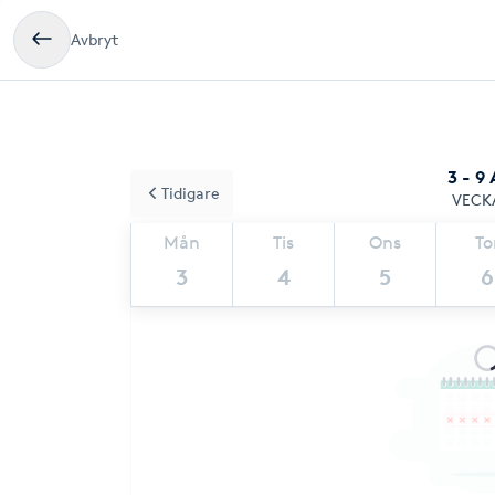
Avbryt
3 - 9
Tidigare
VECK
Mån
Tis
Ons
To
3
4
5
6