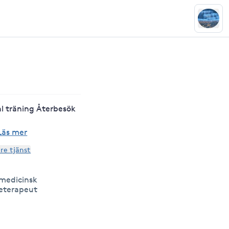
l träning Återbesök
Läs mer
are tjänst
-medicinsk
eterapeut