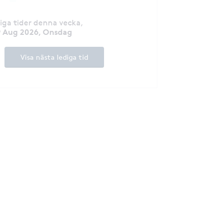
diga tider denna vecka
,
9 Aug 2026, Onsdag
Visa nästa lediga tid