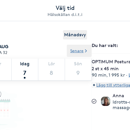
Välj tid
Hälsokällan d.i.t.i
Månadsvy
Du har valt
:
 AUG
Senare
A 32
OPTIMUM Postura
r
Idag
Lör
Sön
2 st x 45 min
7
8
9
90 min
,
1 995 kr
·
Lägg till ytterlig
Anna
Idrotts
massag