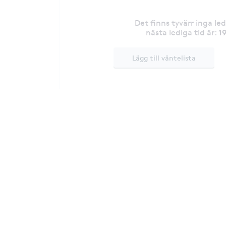
Det finns tyvärr inga le
1
nästa lediga tid är
:
Lägg till väntelista