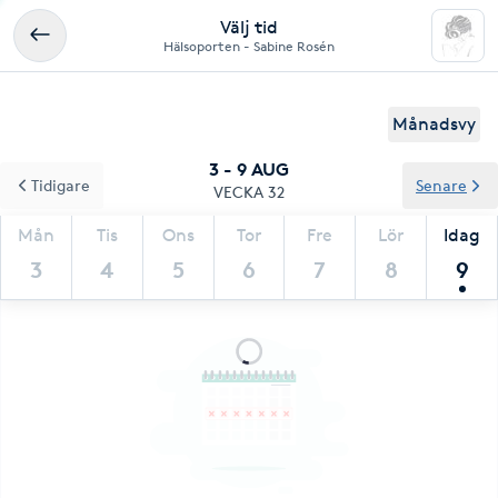
Välj tid
Hälsoporten - Sabine Rosén
Månadsvy
3 - 9 AUG
Tidigare
Senare
VECKA 32
Mån
Tis
Ons
Tor
Fre
Lör
Idag
3
4
5
6
7
8
9