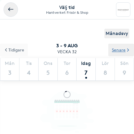
Välj tid
Hantverket Frisör & Shop
Månadsvy
3 - 9 AUG
Tidigare
Senare
VECKA 32
Mån
Tis
Ons
Tor
Idag
Lör
Sön
3
4
5
6
7
8
9