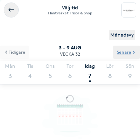
Välj tid
Hantverket Frisör & Shop
Månadsvy
3 - 9 AUG
Tidigare
Senare
VECKA 32
Mån
Tis
Ons
Tor
Idag
Lör
Sön
3
4
5
6
7
8
9