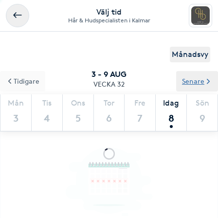
Välj tid
Hår & Hudspecialisten i Kalmar
Månadsvy
3 - 9 AUG
Tidigare
Senare
VECKA 32
Mån
Tis
Ons
Tor
Fre
Idag
Sön
3
4
5
6
7
8
9