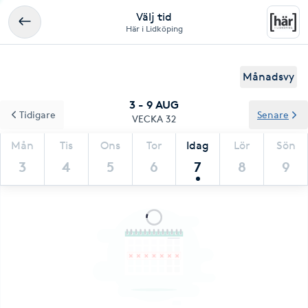
Välj tid
Här i Lidköping
Månadsvy
3 - 9 AUG
Tidigare
Senare
VECKA 32
Mån
Tis
Ons
Tor
Idag
Lör
Sön
3
4
5
6
7
8
9