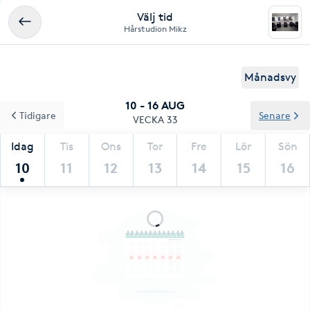
Välj tid
Hårstudion Mikz
Månadsvy
10 - 16 AUG
Tidigare
Senare
VECKA 33
Idag
Tis
Ons
Tor
Fre
Lör
Sön
10
11
12
13
14
15
16