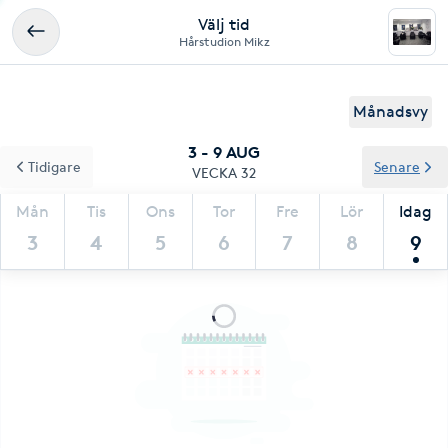
Välj tid
Hårstudion Mikz
Månadsvy
3 - 9 AUG
Tidigare
Senare
VECKA 32
Mån
Tis
Ons
Tor
Fre
Lör
Idag
3
4
5
6
7
8
9