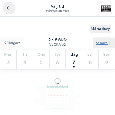
Välj tid
Hårstudion Mikz
Månadsvy
3 - 9 AUG
Tidigare
Senare
VECKA 32
Mån
Tis
Ons
Tor
Idag
Lör
Sön
3
4
5
6
7
8
9