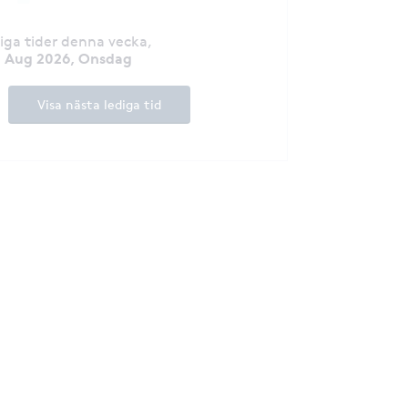
diga tider denna vecka
,
2 Aug 2026, Onsdag
Visa nästa lediga tid