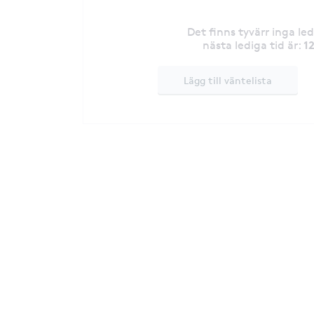
Det finns tyvärr inga le
1
nästa lediga tid är
:
Lägg till väntelista