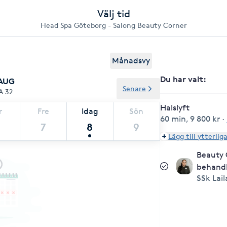
Välj tid
Head Spa Göteborg - Salong Beauty Corner
Månadsvy
Du har valt
:
 AUG
Senare
A 32
Halslyft
r
Fre
Idag
Sön
60 min
,
9 800 kr
·
7
8
9
Lägg till ytterlig
Beauty 
behandl
SSk Lail