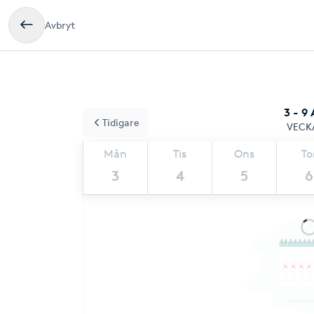
Avbryt
3 - 9
Tidigare
VECK
Mån
Tis
Ons
To
3
4
5
6